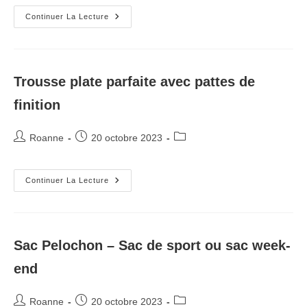
la
publication :
Le
Continuer La Lecture
Snood
(Tour
De
Cou)
Trousse plate parfaite avec pattes de
finition
Auteur/autrice
Publication
Post
Roanne
20 octobre 2023
de
publiée :
category:
la
publication :
Trousse
Continuer La Lecture
Plate
Parfaite
Avec
Pattes
De
Finition
Sac Pelochon – Sac de sport ou sac week-
end
Auteur/autrice
Publication
Post
Roanne
20 octobre 2023